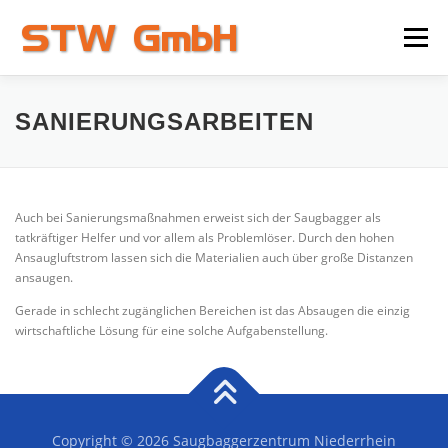
Zum
Inhalt
Menü
springen
HOME
SAUGBAGGER
BAGGER BLOG
SANIERUNGSARBEITEN
ÜBER UNS
Auch bei Sanierungsmaßnahmen erweist sich der Saugbagger als
tatkräftiger Helfer und vor allem als Problemlöser. Durch den hohen
Ansaugluftstrom lassen sich die Materialien auch über große Distanzen
ansaugen.
Gerade in schlecht zugänglichen Bereichen ist das Absaugen die einzig
wirtschaftliche Lösung für eine solche Aufgabenstellung.
Copyright © 2026 Saugbaggerzentrum Niederrhein