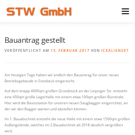
Zum
Inhalt
Menü
springen
HOME
SAUGBAGGER
BAGGER BLOG
Bauantrag gestellt
VERÖFFENTLICHT AM
15. FEBRUAR 2017
VON
ICEALIENS97
ÜBER UNS
Am heutigen Tage haben wir endlich den Bauantrag für unser neues
Betriebsgebäude in Sonsbeck eingereicht.
Auf dem knapp 4000qm großen Grundstück an der Leipziger Str. entsteht
eine 450qm große Lagerhalle mit einem etwa 100qm großen Bürotrakt.
Hier wird die Basisstation für unseren neuen Saugbagger eingerichtet, an
der wir den Bagger warten und abstellen können.
Im 1. Bauabschnitt entsteht die neue Halle mit einem etwa 1500qm großen
Außengelände, welches im 2.Bauabschnitt ab 2018 deutlich vergrößert
wird.