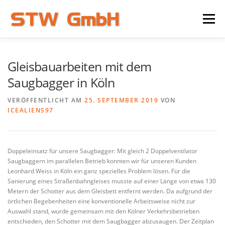
Zum
Inhalt
Menü
springen
HOME
SAUGBAGGER
BAGGER BLOG
Gleisbauarbeiten mit dem
Saugbagger in Köln
ÜBER UNS
VERÖFFENTLICHT AM
25. SEPTEMBER 2019
VON
ICEALIENS97
Doppeleinsatz für unsere Saugbagger: Mit gleich 2 Doppelventilator
Saugbaggern im parallelen Betrieb konnten wir für unseren Kunden
Leonhard Weiss in Köln ein ganz spezielles Problem lösen. Für die
Sanierung eines Straßenbahngleises musste auf einer Länge von etwa 130
Metern der Schotter aus dem Gleisbett entfernt werden. Da aufgrund der
örtlichen Begebenheiten eine konventionelle Arbeitsweise nicht zur
Auswahl stand, wurde gemeinsam mit den Kölner Verkehrsbetrieben
entschieden, den Schotter mit dem Saugbagger abzusaugen. Der Zeitplan